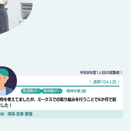
令和8年度1人目の就職者！
\ 通算
104人目
/
発達障がい
精神障がい
精神手帳3級
利用を考えてましたが、ミークスでの取り組みを行うことで6か月で就
ました！
清掃·洗車·警備
職種：