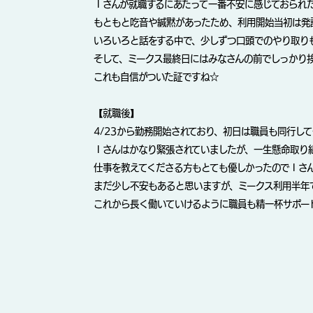
Ｉさんが就職するにあたって一番不安に感じておられ
もともと吃音や緘黙があったため、利用開始当初は発
いろいろと話をする中で、少しずつ口頭でのやり取り
そして、ミークス最終日にはみなさんの前でしっかり
これも自信がついた証ですね☆
【就職後】
4/23から勤務開始されており、初日は職員も同行し
Ｉさんはかなり緊張されていましたが、一生懸命取り
仕事を教えてくださる方もとても優しかったのでＩさ
まだ少し不安もあると思いますが、ミークス利用半年
これから長く働いていけるように職員も精一杯サポー