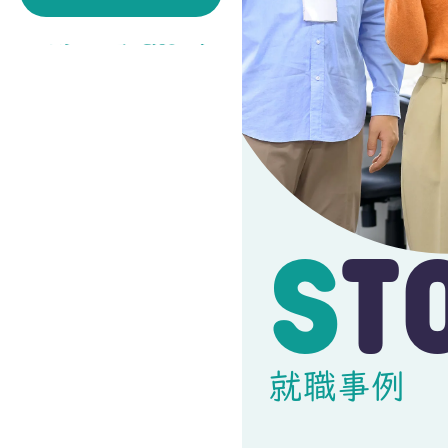
スライドショーを見る
\ 3分でわかるミークス /
S
就職事例