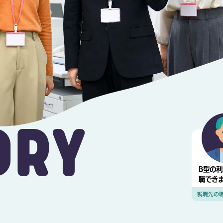
TORY
B型の
職でき
就職先の