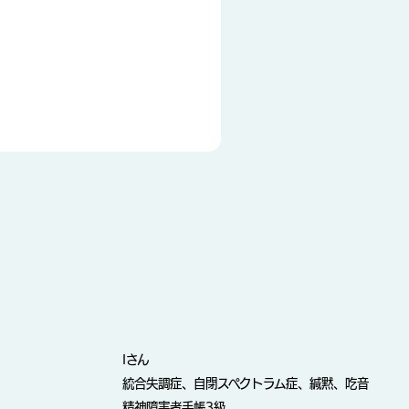
Iさん
統合失調症、自閉スペクトラム症、緘黙、吃音
精神障害者手帳3級