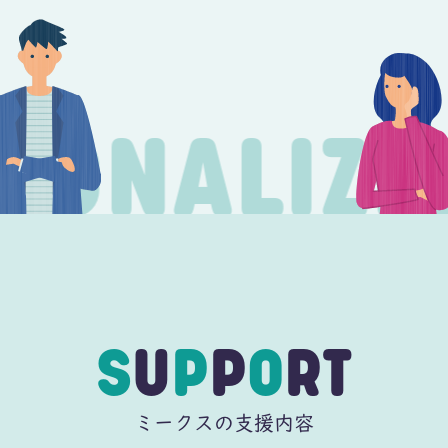
SONALIZE
S
U
P
P
O
RT
ミークスの支援内容