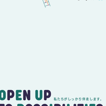
O
P
E
N
U
P
私たちがしっかり伴走します。