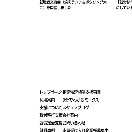
【就労移
就職者交流会（焼肉ランチ＆ボウリング大
にしてい
会）を開催しました！
方
トップページ
指定特定相談支援事業
利用案内
3分でわかるミークス
支援について
スタッフブログ
就労移行支援
会社案内
就労定着支援
お問い合わせ
就職事例
実習受け入れ企業様募集中