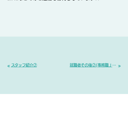
«
»
スタッフ紹介②
就職者その後②(事務職Ｊさん)