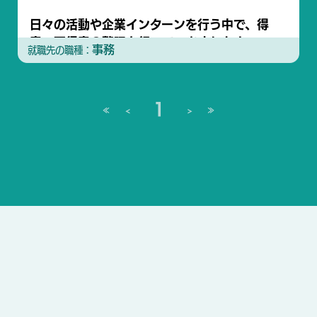
日々の活動や企業インターンを行う中で、得
意・不得意の整理を行っていきました！
事務
就職先の職種：
1
<
>
≪
≫