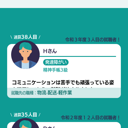
38人目
\ 通算
/
令和３年度３人目の就職者！
Hさん
発達障がい
精神手帳3級
コミュニケーションは苦手でも頑張っている姿
を評価してもらい就職が決まりました
物流·配送·軽作業
就職先の職種：
35人目
\ 通算
/
令和２年度１２人目の就職者！