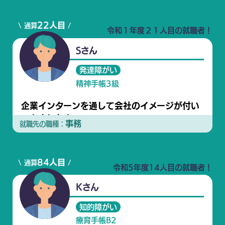
22人目
\ 通算
/
令和１年度２１人目の就職者！
Sさん
発達障がい
精神手帳3級
企業インターンを通して会社のイメージが付い
てきました！
事務
就職先の職種：
84人目
\ 通算
/
令和5年度14人目の就職者！
Kさん
知的障がい
療育手帳B2