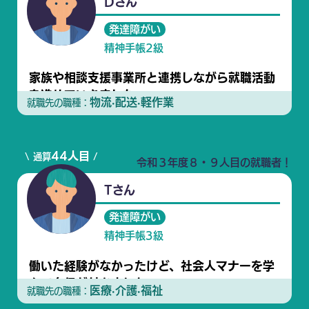
Dさん
発達障がい
精神手帳2級
家族や相談支援事業所と連携しながら就職活動
を進めていきました
物流·配送·軽作業
就職先の職種：
44人目
\ 通算
/
令和３年度８・９人目の就職者！
Tさん
発達障がい
精神手帳3級
働いた経験がなかったけど、社会人マナーを学
んで自信が付きました
医療·介護·福祉
就職先の職種：