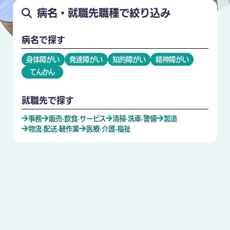
病名・就職先職種で絞り込み
病名で探す
身体障がい
発達障がい
知的障がい
精神障がい
てんかん
就職先で探す
事務
販売·飲食·サービス
清掃·洗車·警備
製造
物流·配送·軽作業
医療·介護·福祉